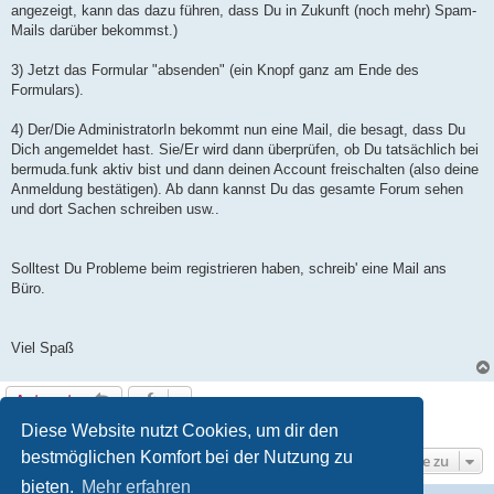
angezeigt, kann das dazu führen, dass Du in Zukunft (noch mehr) Spam-
Mails darüber bekommst.)
3) Jetzt das Formular "absenden" (ein Knopf ganz am Ende des
Formulars).
4) Der/Die AdministratorIn bekommt nun eine Mail, die besagt, dass Du
Dich angemeldet hast. Sie/Er wird dann überprüfen, ob Du tatsächlich bei
bermuda.funk aktiv bist und dann deinen Account freischalten (also deine
Anmeldung bestätigen). Ab dann kannst Du das gesamte Forum sehen
und dort Sachen schreiben usw..
Solltest Du Probleme beim registrieren haben, schreib' eine Mail ans
Büro.
Viel Spaß
Antworten
1 Beitrag • Seite
1
von
1
Diese Website nutzt Cookies, um dir den
bestmöglichen Komfort bei der Nutzung zu
Gehe zu
bieten.
Mehr erfahren