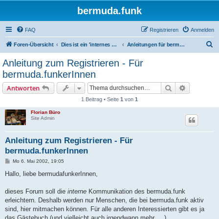
bermuda.funk
FAQ
Registrieren
Anmelden
S
Foren-Übersicht
Dies ist ein 'internes Forum' nur für bermuda.funkerInnen ...
Anleitungen für bermuda.funkerInnen. Vor dem Anmelden lesen!
u
Anleitung zum Registrieren - Für
c
bermuda.funkerInnen
h
Suche
Erweiterte
Antworten
e
1 Beitrag • Seite
1
von
1
Florian Büro
Site Admin
Anleitung zum Registrieren - Für
bermuda.funkerInnen
B
Mo 6. Mai 2002, 19:05
e
i
Hallo, liebe bermudafunkerInnen,
t
r
a
dieses Forum soll die
interne
Kommunikation des bermuda.funk
g
erleichtern. Deshalb werden nur Menschen, die bei bermuda.funk aktiv
sind, hier mitmachen können. Für alle anderen Interessierten gibt es ja
das Gästebuch (und vielleicht auch irgendwann mehr ... ).