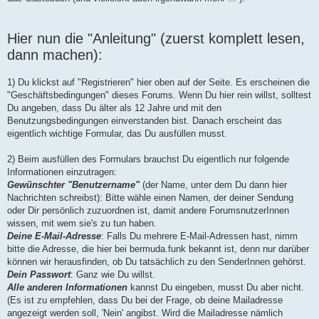
Hier nun die "Anleitung" (zuerst komplett lesen,
dann machen):
1) Du klickst auf "Registrieren" hier oben auf der Seite. Es erscheinen die
"Geschäftsbedingungen" dieses Forums. Wenn Du hier rein willst, solltest
Du angeben, dass Du älter als 12 Jahre und mit den
Benutzungsbedingungen einverstanden bist. Danach erscheint das
eigentlich wichtige Formular, das Du ausfüllen musst.
2) Beim ausfüllen des Formulars brauchst Du eigentlich nur folgende
Informationen einzutragen:
Gewünschter "Benutzername"
(der Name, unter dem Du dann hier
Nachrichten schreibst): Bitte wähle einen Namen, der deiner Sendung
oder Dir persönlich zuzuordnen ist, damit andere ForumsnutzerInnen
wissen, mit wem sie's zu tun haben.
Deine E-Mail-Adresse
: Falls Du mehrere E-Mail-Adressen hast, nimm
bitte die Adresse, die hier bei bermuda.funk bekannt ist, denn nur darüber
können wir herausfinden, ob Du tatsächlich zu den SenderInnen gehörst.
Dein Passwort
: Ganz wie Du willst.
Alle anderen Informationen
kannst Du eingeben, musst Du aber nicht.
(Es ist zu empfehlen, dass Du bei der Frage, ob deine Mailadresse
angezeigt werden soll, 'Nein' angibst. Wird die Mailadresse nämlich