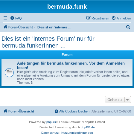
bermuda.funk
FAQ
Registrieren
Anmelden
S
Foren-Übersicht
Dies ist ein 'internes Forum' nur für bermuda.funkerInnen ...
u
Dies ist ein 'internes Forum' nur für
c
bermuda.funkerInnen ...
h
Forum
e
Anleitungen für bermuda.funkerInnen. Vor dem Anmelden
lesen!
Hier gibt's eine Anleitung zum Registrieren, die jede/r vorher lesen sollte, und
eine allgemeine Anleitung zum Umgang mit dem Forum für Leute, die so etwas
noch nicht kennen.
Themen:
3
Gehe zu
Foren-Übersicht
Alle Cookies löschen
Alle Zeiten sind
UTC+02:00
Powered by
phpBB
® Forum Software © phpBB Limited
Deutsche Übersetzung durch
phpBB.de
Datenschutz
|
Nutzungsbedingungen