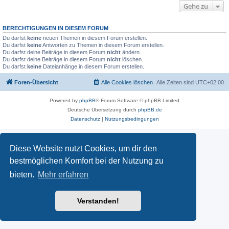
Gehe zu
BERECHTIGUNGEN IN DIESEM FORUM
Du darfst
keine
neuen Themen in diesem Forum erstellen.
Du darfst
keine
Antworten zu Themen in diesem Forum erstellen.
Du darfst deine Beiträge in diesem Forum
nicht
ändern.
Du darfst deine Beiträge in diesem Forum
nicht
löschen.
Du darfst
keine
Dateianhänge in diesem Forum erstellen.
Foren-Übersicht
Alle Cookies löschen
Alle Zeiten sind
UTC+02:00
Powered by
phpBB
® Forum Software © phpBB Limited
Deutsche Übersetzung durch
phpBB.de
Datenschutz
|
Nutzungsbedingungen
Diese Website nutzt Cookies, um dir den
bestmöglichen Komfort bei der Nutzung zu
bieten.
Mehr erfahren
Verstanden!