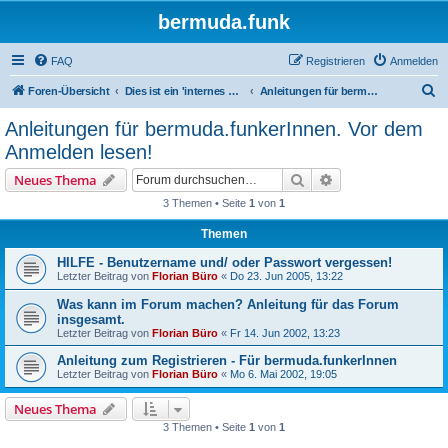
bermuda.funk
FAQ
Registrieren
Anmelden
S
Foren-Übersicht
Dies ist ein 'internes Forum' nur für bermuda.funkerInnen ...
Anleitungen für bermuda.funkerInnen. Vor dem Anmelden lesen!
u
Anleitungen für bermuda.funkerInnen. Vor dem
c
Anmelden lesen!
h
Suche
Erweiterte Suche
Neues Thema
e
3 Themen • Seite
1
von
1
Themen
HILFE - Benutzername und/ oder Passwort vergessen!
Letzter Beitrag von
Florian Büro
«
Do 23. Jun 2005, 13:22
Was kann im Forum machen? Anleitung für das Forum
insgesamt.
Letzter Beitrag von
Florian Büro
«
Fr 14. Jun 2002, 13:23
Anleitung zum Registrieren - Für bermuda.funkerInnen
Letzter Beitrag von
Florian Büro
«
Mo 6. Mai 2002, 19:05
Neues Thema
3 Themen • Seite
1
von
1