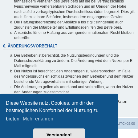
fahrlässigem Verhalten des Betreibers auf die bei Vertragsschluss
typischerweise vorhersehbaren Schäden und im Übrigen der Höhe
nach auf die vertragstypischen Durchschnittsschäden begrenzt. Dies gilt
auch für mittelbare Schäden, insbesondere entgangenen Gewinn.
Die Haftungsbegrenzung der Absätze a bis c gilt sinngemäß auch
zugunsten der Mitarbeiter und Erfüllungsgehilfen des Betreibers.
Ansprüche für eine Haftung aus zwingendem nationalem Recht bleiben
unberührt.
6. ÄNDERUNGSVORBEHALT
Der Betreiber ist berechtigt, die Nutzungsbedingungen und die
Datenschutzerklärung zu ändern. Die Änderung wird dem Nutzer per E-
Mail mitgeteilt.
Der Nutzer ist berechtigt, den Änderungen zu widersprechen. Im Falle
des Widerspruchs erlischt das zwischen dem Betreiber und dem Nutzer
bestehende Vertragsverhältnis mit sofortiger Wirkung.
Die Änderungen gelten als anerkannt und verbindlich, wenn der Nutzer
den Änderungen zugestimmt hat.
Informationen über den Umgang mit deinen persönlichen Daten
Diese Website nutzt Cookies, um dir den
sind in der Datenschutzerklärung enthalten.
bestmöglichen Komfort bei der Nutzung zu
bieten.
Mehr erfahren
Foren-Übersicht
Alle Cookies löschen
Alle Zeiten sind
UTC+02:00
Verstanden!
Powered by
phpBB
® Forum Software © phpBB Limited