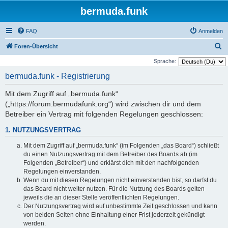
bermuda.funk
FAQ
Anmelden
S
Foren-Übersicht
u
Sprache:
c
bermuda.funk - Registrierung
h
Mit dem Zugriff auf „bermuda.funk“
e
(„https://forum.bermudafunk.org“) wird zwischen dir und dem
Betreiber ein Vertrag mit folgenden Regelungen geschlossen:
1. NUTZUNGSVERTRAG
Mit dem Zugriff auf „bermuda.funk“ (im Folgenden „das Board“) schließt
du einen Nutzungsvertrag mit dem Betreiber des Boards ab (im
Folgenden „Betreiber“) und erklärst dich mit den nachfolgenden
Regelungen einverstanden.
Wenn du mit diesen Regelungen nicht einverstanden bist, so darfst du
das Board nicht weiter nutzen. Für die Nutzung des Boards gelten
jeweils die an dieser Stelle veröffentlichten Regelungen.
Der Nutzungsvertrag wird auf unbestimmte Zeit geschlossen und kann
von beiden Seiten ohne Einhaltung einer Frist jederzeit gekündigt
werden.