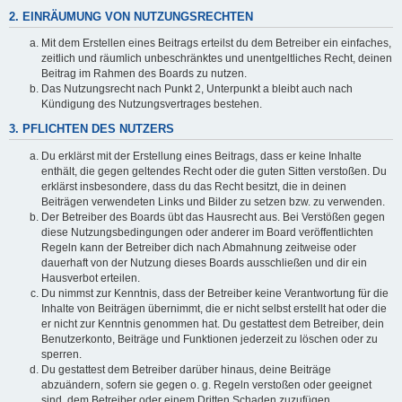
2. EINRÄUMUNG VON NUTZUNGSRECHTEN
Mit dem Erstellen eines Beitrags erteilst du dem Betreiber ein einfaches,
zeitlich und räumlich unbeschränktes und unentgeltliches Recht, deinen
Beitrag im Rahmen des Boards zu nutzen.
Das Nutzungsrecht nach Punkt 2, Unterpunkt a bleibt auch nach
Kündigung des Nutzungsvertrages bestehen.
3. PFLICHTEN DES NUTZERS
Du erklärst mit der Erstellung eines Beitrags, dass er keine Inhalte
enthält, die gegen geltendes Recht oder die guten Sitten verstoßen. Du
erklärst insbesondere, dass du das Recht besitzt, die in deinen
Beiträgen verwendeten Links und Bilder zu setzen bzw. zu verwenden.
Der Betreiber des Boards übt das Hausrecht aus. Bei Verstößen gegen
diese Nutzungsbedingungen oder anderer im Board veröffentlichten
Regeln kann der Betreiber dich nach Abmahnung zeitweise oder
dauerhaft von der Nutzung dieses Boards ausschließen und dir ein
Hausverbot erteilen.
Du nimmst zur Kenntnis, dass der Betreiber keine Verantwortung für die
Inhalte von Beiträgen übernimmt, die er nicht selbst erstellt hat oder die
er nicht zur Kenntnis genommen hat. Du gestattest dem Betreiber, dein
Benutzerkonto, Beiträge und Funktionen jederzeit zu löschen oder zu
sperren.
Du gestattest dem Betreiber darüber hinaus, deine Beiträge
abzuändern, sofern sie gegen o. g. Regeln verstoßen oder geeignet
sind, dem Betreiber oder einem Dritten Schaden zuzufügen.