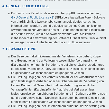
4. GENERAL PUBLIC LICENSE
Du nimmst zur Kenntnis, dass es sich bei phpBB um eine unter der „
GNU General Public License v2
“ (GPL) bereitgestellten Foren-Software
von phpBB Limited (www.phpbb.com) handelt; deutschsprachige
Informationen werden durch die deutschsprachige Community unter
www.phpbb.de zur Verfügung gestellt. Beide haben keinen Einfluss auf
die Art und Weise, wie die Software verwendet wird. Sie können
insbesondere die Verwendung der Software für bestimmte Zwecke nicht
untersagen oder auf Inhalte fremder Foren Einfluss nehmen.
5. GEWÄHRLEISTUNG
Der Betreiber haftet mit Ausnahme der Verletzung von Leben, Körper
und Gesundheit und der Verletzung wesentlicher Vertragspflichten
(Kardinalpflichten) nur für Schäden, die auf ein vorsätzliches oder grob
fahrlässiges Verhalten zurückzuführen sind. Dies gilt auch für mittelbare
Folgeschäden wie insbesondere entgangenen Gewinn.
Die Haftung ist gegenüber Verbrauchern außer bei vorsätzlichem oder
grob fahrlässigem Verhalten oder bei Schäden aus der Verletzung von
Leben, Körper und Gesundheit und der Verletzung wesentlicher
Vertragspflichten (Kardinalpflichten) auf die bei Vertragsschluss
typischerweise vorhersehbaren Schäden und im übrigen der Höhe nach
auf die vertragstypischen Durchschnittsschäden begrenzt. Dies gilt auch
für mittelbare Folgeschäden wie insbesondere entgangenen Gewinn.
Die Haftung ist gegenüber Unternehmern außer bei der Verletzung von