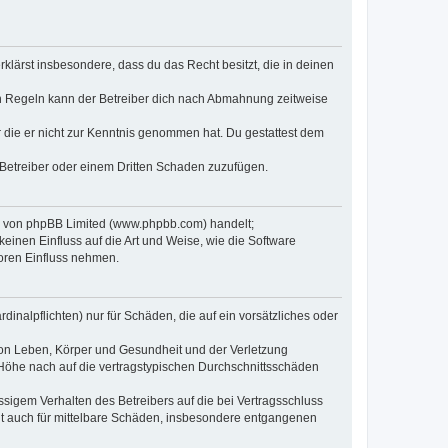
erklärst insbesondere, dass du das Recht besitzt, die in deinen
n Regeln kann der Betreiber dich nach Abmahnung zeitweise
er die er nicht zur Kenntnis genommen hat. Du gestattest dem
 Betreiber oder einem Dritten Schaden zuzufügen.
re von phpBB Limited (www.phpbb.com) handelt;
inen Einfluss auf die Art und Weise, wie die Software
oren Einfluss nehmen.
inalpflichten) nur für Schäden, die auf ein vorsätzliches oder
von Leben, Körper und Gesundheit und der Verletzung
r Höhe nach auf die vertragstypischen Durchschnittsschäden
sigem Verhalten des Betreibers auf die bei Vertragsschluss
lt auch für mittelbare Schäden, insbesondere entgangenen