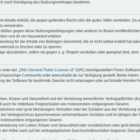
auch nach Kündigung des Nutzungsvertrages bestehen.
ine Inhalte enthält, die gegen geltendes Recht oder die guten Sitten verstoßen. Du 
 zu verwenden.
erstößen gegen diese Nutzungsbedingungen oder anderer im Board veröffentlichte
ßen und dir ein Hausverbot erteilen.
ortung für die Inhalte von Beiträgen übernimmt, die er nicht selbst erstellt hat od
jederzeit zu löschen oder zu sperren.
räge abzuändern, sofern sie gegen o. g. Regeln verstoßen oder geeignet sind, dem
 unter der „
GNU General Public License v2
“ (GPL) bereitgestellten Foren-Softwa
chsprachige Community unter www.phpbb.de zur Verfügung gestellt. Beide haben ke
g der Software für bestimmte Zwecke nicht untersagen oder auf Inhalte fremder F
ben, Körper und Gesundheit und der Verletzung wesentlicher Vertragspflichten (Kard
gilt auch für mittelbare Folgeschäden wie insbesondere entgangenen Gewinn.
ätzlichem oder grob fahrlässigem Verhalten oder bei Schäden aus der Verletzung 
 die bei Vertragsschluss typischerweise vorhersehbaren Schäden und im übrigen de
wie insbesondere entgangenen Gewinn.
erletzung von Leben, Körper und Gesundheit oder vorsätzlichem oder grob fahrläs
der Höhe nach auf die vertragstypischen Durchschnittsschäden begrenzt. Dies gi