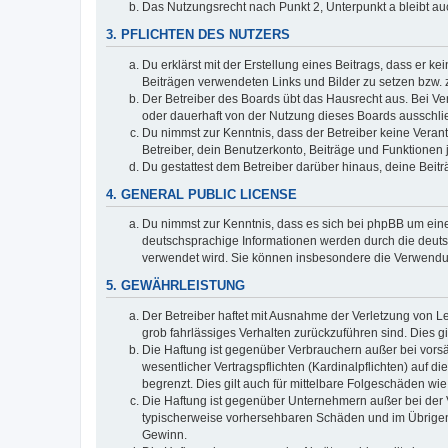
Das Nutzungsrecht nach Punkt 2, Unterpunkt a bleibt 
3. PFLICHTEN DES NUTZERS
Du erklärst mit der Erstellung eines Beitrags, dass er ke
Beiträgen verwendeten Links und Bilder zu setzen bzw.
Der Betreiber des Boards übt das Hausrecht aus. Bei V
oder dauerhaft von der Nutzung dieses Boards ausschlie
Du nimmst zur Kenntnis, dass der Betreiber keine Verantw
Betreiber, dein Benutzerkonto, Beiträge und Funktionen 
Du gestattest dem Betreiber darüber hinaus, deine Beit
4. GENERAL PUBLIC LICENSE
Du nimmst zur Kenntnis, dass es sich bei phpBB um eine
deutschsprachige Informationen werden durch die deuts
verwendet wird. Sie können insbesondere die Verwendun
5. GEWÄHRLEISTUNG
Der Betreiber haftet mit Ausnahme der Verletzung von Le
grob fahrlässiges Verhalten zurückzuführen sind. Dies 
Die Haftung ist gegenüber Verbrauchern außer bei vors
wesentlicher Vertragspflichten (Kardinalpflichten) auf
begrenzt. Dies gilt auch für mittelbare Folgeschäden 
Die Haftung ist gegenüber Unternehmern außer bei der V
typischerweise vorhersehbaren Schäden und im Übrigen 
Gewinn.