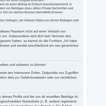
dich vor deren Eingabe ersichtlich.
wenn du einen Beitrag als Entwurf zwischenspeicherst. In
dern von Beiträgen (dazu zählen Private Nachrichten und
e. Die von deinem Browser übermittelte Browser-
 bei Umfragen, der Gelesen-Status von deinen Beiträgen oder
dieses Passwort nicht auf einer Vielzahl von
 um. Insbesondere wird dich kein Vertreter des
ergessen haben, so kannst du die Funktion „Ich habe
resse und sendet anschließend ein neu generiertes
reiben und anbieten zu können.
ie den Interessen Dritter, Zeitpunkte von Zugriffen
fern dies zur Gefahrenabwehr oder zur rechtlichen
eines Profils und die von dir erstellten Beiträge im
ngeschränkten Nutzerkreis (z. B. andere registrierte