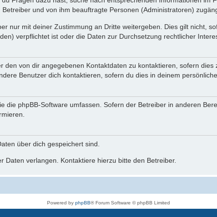
n du Fragen dazu hast, suche nach entsprechenden Informationen im Fo
n Betreiber und von ihm beauftragte Personen (Administratoren) zugäng
r nur mit deiner Zustimmung an Dritte weitergeben. Dies gilt nicht, s
n) verpflichtet ist oder die Daten zur Durchsetzung rechtlicher Interes
er den von dir angegebenen Kontaktdaten zu kontaktieren, sofern dies 
andere Benutzer dich kontaktieren, sofern du dies in deinem persönliche
, die die phpBB-Software umfassen. Sofern der Betreiber in anderen Be
ormieren.
 Daten über dich gespeichert sind.
 Daten verlangen. Kontaktiere hierzu bitte den Betreiber.
Powered by
phpBB
® Forum Software © phpBB Limited
Deutsche Übersetzung durch
phpBB.de