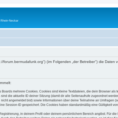
o Rhein-Neckar
tps://forum.bermudafunk.org“) (im Folgenden „der Betreiber“) die Date
ammelt:
s Boards mehrere Cookies. Cookies sind kleine Textdateien, die dein Browser als
 sind die aktuelle ID deiner Sitzung (damit dir alle Seitenaufrufe zugeordnet werd
u nicht angemeldet bist) sowie Informationen über deine Teilnahme an Umfragen (s
eine Session-ID gespeichert. Die Cookies haben standardmäßig eine Gültigkeit von 
Registrierung, in deinem Profil oder deinem persönlichem Bereich angibst. Für di