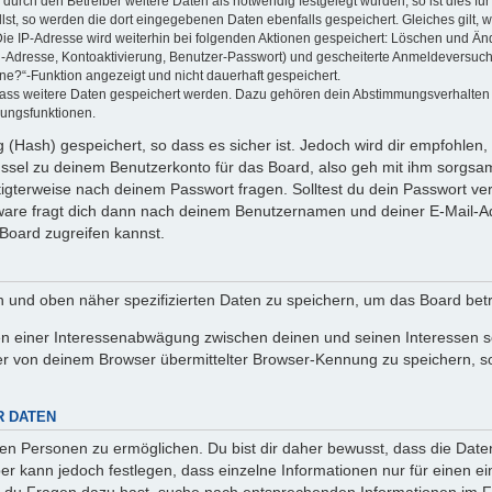
rch den Betreiber weitere Daten als notwendig festgelegt wurden, so ist dies für 
llst, so werden die dort eingegebenen Daten ebenfalls gespeichert. Gleiches gilt, 
Die IP-Adresse wird weiterhin bei folgenden Aktionen gespeichert: Löschen und Än
l-Adresse, Kontoaktivierung, Benutzer-Passwort) und gescheiterte Anmeldeversuch
ine?“-Funktion angezeigt und nicht dauerhaft gespeichert.
 dass weitere Daten gespeichert werden. Dazu gehören dein Abstimmungsverhalten
gungsfunktionen.
(Hash) gespeichert, so dass es sicher ist. Jedoch wird dir empfohlen, 
ssel zu deinem Benutzerkonto für das Board, also geh mit ihm sorgsam
htigterweise nach deinem Passwort fragen. Solltest du dein Passwort v
are fragt dich dann nach deinem Benutzernamen und deiner E-Mail-Ad
Board zugreifen kannst.
en und oben näher spezifizierten Daten zu speichern, um das Board bet
en einer Interessenabwägung zwischen deinen und seinen Interessen sow
r von deinem Browser übermittelter Browser-Kennung zu speichern, so
R DATEN
n Personen zu ermöglichen. Du bist dir daher bewusst, dass die Daten d
ber kann jedoch festlegen, dass einzelne Informationen nur für einen ei