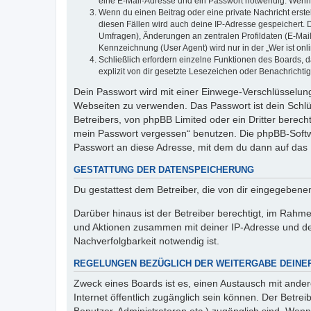
eine E-Mail-Adresse und ein Passwort notwendig. Wenn du
Wenn du einen Beitrag oder eine private Nachricht erste
diesen Fällen wird auch deine IP-Adresse gespeichert. 
Umfragen), Änderungen an zentralen Profildaten (E-Mai
Kennzeichnung (User Agent) wird nur in der „Wer ist onl
Schließlich erfordern einzelne Funktionen des Boards,
explizit von dir gesetzte Lesezeichen oder Benachrichti
Dein Passwort wird mit einer Einwege-Verschlüsselung 
Webseiten zu verwenden. Das Passwort ist dein Schlü
Betreibers, von phpBB Limited oder ein Dritter berec
mein Passwort vergessen“ benutzen. Die phpBB-Softw
Passwort an diese Adresse, mit dem du dann auf das 
GESTATTUNG DER DATENSPEICHERUNG
Du gestattest dem Betreiber, die von dir eingegeben
Darüber hinaus ist der Betreiber berechtigt, im Rahm
und Aktionen zusammen mit deiner IP-Adresse und de
Nachverfolgbarkeit notwendig ist.
REGELUNGEN BEZÜGLICH DER WEITERGABE DEINE
Zweck eines Boards ist es, einen Austausch mit andere
Internet öffentlich zugänglich sein können. Der Betrei