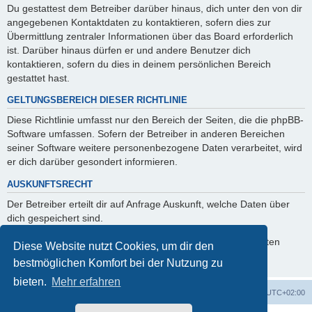
Du gestattest dem Betreiber darüber hinaus, dich unter den von dir
angegebenen Kontaktdaten zu kontaktieren, sofern dies zur
Übermittlung zentraler Informationen über das Board erforderlich
ist. Darüber hinaus dürfen er und andere Benutzer dich
kontaktieren, sofern du dies in deinem persönlichen Bereich
gestattet hast.
GELTUNGSBEREICH DIESER RICHTLINIE
Diese Richtlinie umfasst nur den Bereich der Seiten, die die phpBB-
Software umfassen. Sofern der Betreiber in anderen Bereichen
seiner Software weitere personenbezogene Daten verarbeitet, wird
er dich darüber gesondert informieren.
AUSKUNFTSRECHT
Der Betreiber erteilt dir auf Anfrage Auskunft, welche Daten über
dich gespeichert sind.
Du kannst jederzeit die Löschung bzw. Sperrung deiner Daten
Diese Website nutzt Cookies, um dir den
verlangen. Kontaktiere hierzu bitte den Betreiber.
bestmöglichen Komfort bei der Nutzung zu
bieten.
Mehr erfahren
Foren-Übersicht
Alle Cookies löschen
Alle Zeiten sind
UTC+02:00