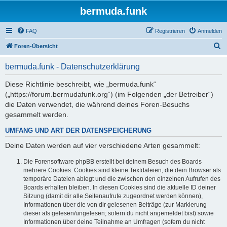
bermuda.funk
FAQ
Registrieren
Anmelden
S
Foren-Übersicht
u
bermuda.funk - Datenschutzerklärung
c
h
Diese Richtlinie beschreibt, wie „bermuda.funk“
(„https://forum.bermudafunk.org“) (im Folgenden „der Betreiber“)
e
die Daten verwendet, die während deines Foren-Besuchs
gesammelt werden.
UMFANG UND ART DER DATENSPEICHERUNG
Deine Daten werden auf vier verschiedene Arten gesammelt:
Die Forensoftware phpBB erstellt bei deinem Besuch des Boards
mehrere Cookies. Cookies sind kleine Textdateien, die dein Browser als
temporäre Dateien ablegt und die zwischen den einzelnen Aufrufen des
Boards erhalten bleiben. In diesen Cookies sind die aktuelle ID deiner
Sitzung (damit dir alle Seitenaufrufe zugeordnet werden können),
Informationen über die von dir gelesenen Beiträge (zur Markierung
dieser als gelesen/ungelesen; sofern du nicht angemeldet bist) sowie
Informationen über deine Teilnahme an Umfragen (sofern du nicht