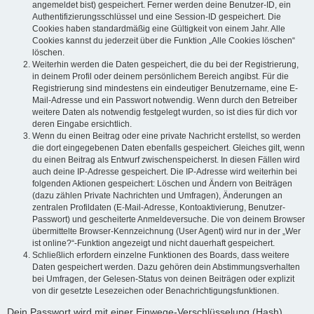
angemeldet bist) gespeichert. Ferner werden deine Benutzer-ID, ein
Authentifizierungsschlüssel und eine Session-ID gespeichert. Die
Cookies haben standardmäßig eine Gültigkeit von einem Jahr. Alle
Cookies kannst du jederzeit über die Funktion „Alle Cookies löschen“
löschen.
Weiterhin werden die Daten gespeichert, die du bei der Registrierung,
in deinem Profil oder deinem persönlichem Bereich angibst. Für die
Registrierung sind mindestens ein eindeutiger Benutzername, eine E-
Mail-Adresse und ein Passwort notwendig. Wenn durch den Betreiber
weitere Daten als notwendig festgelegt wurden, so ist dies für dich vor
deren Eingabe ersichtlich.
Wenn du einen Beitrag oder eine private Nachricht erstellst, so werden
die dort eingegebenen Daten ebenfalls gespeichert. Gleiches gilt, wenn
du einen Beitrag als Entwurf zwischenspeicherst. In diesen Fällen wird
auch deine IP-Adresse gespeichert. Die IP-Adresse wird weiterhin bei
folgenden Aktionen gespeichert: Löschen und Ändern von Beiträgen
(dazu zählen Private Nachrichten und Umfragen), Änderungen an
zentralen Profildaten (E-Mail-Adresse, Kontoaktivierung, Benutzer-
Passwort) und gescheiterte Anmeldeversuche. Die von deinem Browser
übermittelte Browser-Kennzeichnung (User Agent) wird nur in der „Wer
ist online?“-Funktion angezeigt und nicht dauerhaft gespeichert.
Schließlich erfordern einzelne Funktionen des Boards, dass weitere
Daten gespeichert werden. Dazu gehören dein Abstimmungsverhalten
bei Umfragen, der Gelesen-Status von deinen Beiträgen oder explizit
von dir gesetzte Lesezeichen oder Benachrichtigungsfunktionen.
Dein Passwort wird mit einer Einwege-Verschlüsselung (Hash)