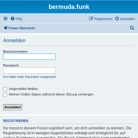
bermuda.funk
FAQ
Registrieren
Anmelden
S
Foren-Übersicht
u
Anmelden
c
h
Benutzername:
e
Passwort:
Ich habe mein Passwort vergessen
Angemeldet bleiben
Meinen Online-Status während dieser Sitzung verbergen
REGISTRIEREN
Du musst in diesem Forum registriert sein, um dich anmelden zu können. Die
Registrierung ist in wenigen Augenblicken erledigt und ermöglicht dir, auf
weitere Funktionen zuzugreifen. Die Board-Administration kann registrierten