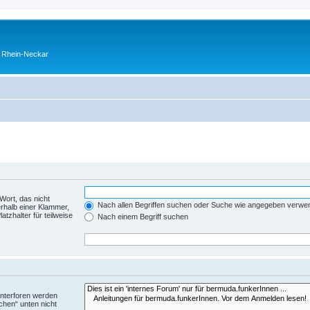
o Rhein-Neckar
Wort, das nicht
Nach allen Begriffen suchen oder Suche wie angegeben verwe
rhalb einer Klammer,
tzhalter für teilweise
Nach einem Begriff suchen
Unterforen werden
chen“ unten nicht