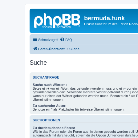
bermuda.funk
Diskussionsforum des Freien Radi
Schnellzugriff
FAQ
Foren-Übersicht
Suche
Suche
SUCHANFRAGE
Suche nach Wörtern:
Setze ein
+
vor ein Wort, das gefunden werden muss und ein
-
vor ein 
gefunden werden darf. Verwende mehrere Wörter getrennt durch
|
inne
wenn nur eines der Wörter gefunden werden muss. Benutze ein * als Pla
Übereinstimmungen.
Zu suchender Autor:
Benutze ein * als Platzhalter für teilweise Übereinstimmungen.
SUCHOPTIONEN
Zu durchsuchende Foren:
Wähle das Forum oder die Foren aus, in denen gesucht werden soll. 
automatisch mit durchsucht, sofern du die Option „Unterforen durchsu