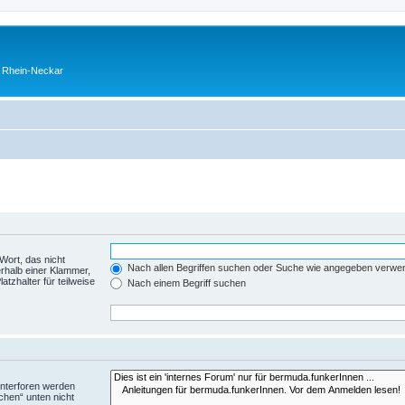
o Rhein-Neckar
Wort, das nicht
Nach allen Begriffen suchen oder Suche wie angegeben verwe
rhalb einer Klammer,
tzhalter für teilweise
Nach einem Begriff suchen
Unterforen werden
chen“ unten nicht