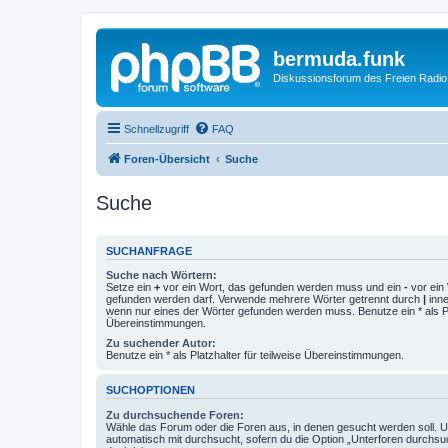
bermuda.funk
Diskussionsforum des Freien Radi
Schnellzugriff
FAQ
Foren-Übersicht
Suche
Suche
SUCHANFRAGE
Suche nach Wörtern:
Setze ein
+
vor ein Wort, das gefunden werden muss und ein
-
vor ein 
gefunden werden darf. Verwende mehrere Wörter getrennt durch
|
inne
wenn nur eines der Wörter gefunden werden muss. Benutze ein * als Pla
Übereinstimmungen.
Zu suchender Autor:
Benutze ein * als Platzhalter für teilweise Übereinstimmungen.
SUCHOPTIONEN
Zu durchsuchende Foren:
Wähle das Forum oder die Foren aus, in denen gesucht werden soll. 
automatisch mit durchsucht, sofern du die Option „Unterforen durchsu