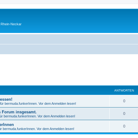
o Rhein-Neckar
ANTWORTEN
essen!
0
 für bermuda.funkerInnen. Vor dem Anmelden lesen!
s Forum insgesamt.
0
für bermuda.funkerInnen. Vor dem Anmelden lesen!
erInnen
0
für bermuda.funkerInnen. Vor dem Anmelden lesen!