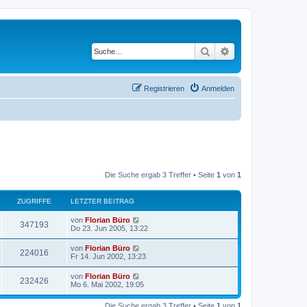
Suche
Erweiterte Suche
Registrieren
Anmelden
Die Suche ergab 3 Treffer • Seite
1
von
1
ZUGRIFFE
LETZTER BEITRAG
von
Florian Büro
347193
Do 23. Jun 2005, 13:22
von
Florian Büro
224016
Fr 14. Jun 2002, 13:23
von
Florian Büro
232426
Mo 6. Mai 2002, 19:05
Die Suche ergab 3 Treffer • Seite
1
von
1