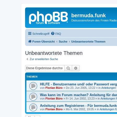
bermuda.funk
Diskussionsforum des Freien Radi
Schnellzugriff
FAQ
Foren-Übersicht
Suche
Unbeantwortete Themen
Unbeantwortete Themen
Zur erweiterten Suche
Suche
Erweiterte Suche
THEMEN
HILFE - Benutzername und/ oder Passwort verg
von
Florian Büro
»
Do 23. Jun 2005, 13:22
» in
Anleitungen
Was kann im Forum machen? Anleitung für da
von
Florian Büro
»
Fr 14. Jun 2002, 13:23
» in
Anleitungen 
Anleitung zum Registrieren - Für bermuda.funk
von
Florian Büro
»
Mo 6. Mai 2002, 19:05
» in
Anleitungen 