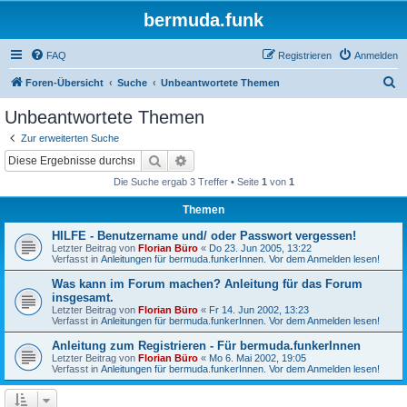
bermuda.funk
FAQ
Registrieren
Anmelden
S
Foren-Übersicht
Suche
Unbeantwortete Themen
u
Unbeantwortete Themen
c
Zur erweiterten Suche
h
Suche
Erweiterte Suche
e
Die Suche ergab 3 Treffer • Seite
1
von
1
Themen
HILFE - Benutzername und/ oder Passwort vergessen!
Letzter Beitrag von
Florian Büro
«
Do 23. Jun 2005, 13:22
Verfasst in
Anleitungen für bermuda.funkerInnen. Vor dem Anmelden lesen!
Was kann im Forum machen? Anleitung für das Forum
insgesamt.
Letzter Beitrag von
Florian Büro
«
Fr 14. Jun 2002, 13:23
Verfasst in
Anleitungen für bermuda.funkerInnen. Vor dem Anmelden lesen!
Anleitung zum Registrieren - Für bermuda.funkerInnen
Letzter Beitrag von
Florian Büro
«
Mo 6. Mai 2002, 19:05
Verfasst in
Anleitungen für bermuda.funkerInnen. Vor dem Anmelden lesen!