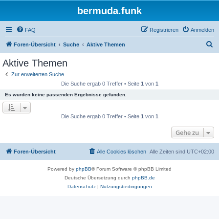
bermuda.funk
FAQ
Registrieren
Anmelden
S
Foren-Übersicht
Suche
Aktive Themen
u
Aktive Themen
c
Zur erweiterten Suche
h
Die Suche ergab 0 Treffer • Seite
1
von
1
e
Es wurden keine passenden Ergebnisse gefunden.
Die Suche ergab 0 Treffer • Seite
1
von
1
Gehe zu
Foren-Übersicht
Alle Cookies löschen
Alle Zeiten sind
UTC+02:00
Powered by
phpBB
® Forum Software © phpBB Limited
Deutsche Übersetzung durch
phpBB.de
Datenschutz
|
Nutzungsbedingungen