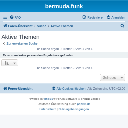
bermuda.funk
FAQ
Registrieren
Anmelden
S
Foren-Übersicht
Suche
Aktive Themen
u
Aktive Themen
c
Zur erweiterten Suche
h
Die Suche ergab 0 Treffer • Seite
1
von
1
e
Es wurden keine passenden Ergebnisse gefunden.
Die Suche ergab 0 Treffer • Seite
1
von
1
Gehe zu
Foren-Übersicht
Alle Cookies löschen
Alle Zeiten sind
UTC+02:00
Powered by
phpBB
® Forum Software © phpBB Limited
Deutsche Übersetzung durch
phpBB.de
Datenschutz
|
Nutzungsbedingungen