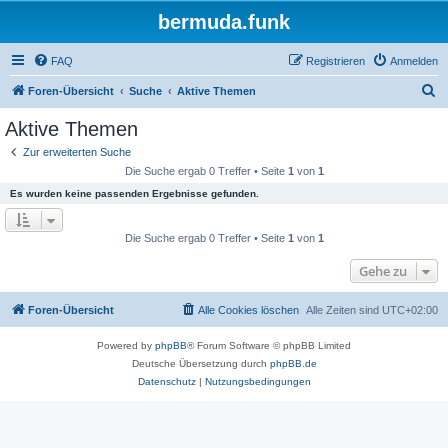
bermuda.funk
FAQ
Registrieren
Anmelden
S
Foren-Übersicht
Suche
Aktive Themen
u
Aktive Themen
c
Zur erweiterten Suche
h
Die Suche ergab 0 Treffer • Seite
1
von
1
e
Es wurden keine passenden Ergebnisse gefunden.
Die Suche ergab 0 Treffer • Seite
1
von
1
Gehe zu
Foren-Übersicht
Alle Cookies löschen
Alle Zeiten sind
UTC+02:00
Powered by
phpBB
® Forum Software © phpBB Limited
Deutsche Übersetzung durch
phpBB.de
Datenschutz
|
Nutzungsbedingungen