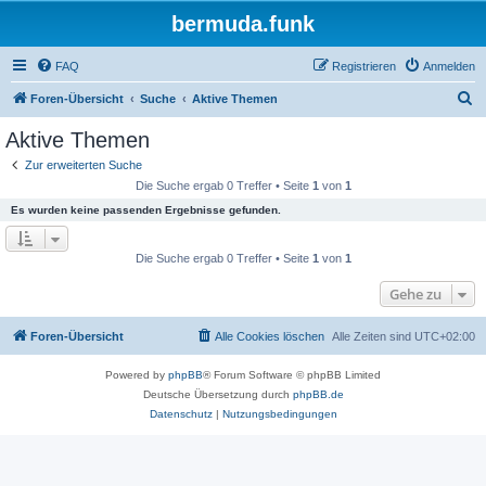
bermuda.funk
FAQ
Registrieren
Anmelden
S
Foren-Übersicht
Suche
Aktive Themen
u
Aktive Themen
c
Zur erweiterten Suche
h
Die Suche ergab 0 Treffer • Seite
1
von
1
e
Es wurden keine passenden Ergebnisse gefunden.
Die Suche ergab 0 Treffer • Seite
1
von
1
Gehe zu
Foren-Übersicht
Alle Cookies löschen
Alle Zeiten sind
UTC+02:00
Powered by
phpBB
® Forum Software © phpBB Limited
Deutsche Übersetzung durch
phpBB.de
Datenschutz
|
Nutzungsbedingungen