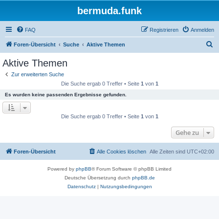
bermuda.funk
FAQ
Registrieren
Anmelden
S
Foren-Übersicht
Suche
Aktive Themen
u
Aktive Themen
c
Zur erweiterten Suche
h
Die Suche ergab 0 Treffer • Seite
1
von
1
e
Es wurden keine passenden Ergebnisse gefunden.
Die Suche ergab 0 Treffer • Seite
1
von
1
Gehe zu
Foren-Übersicht
Alle Cookies löschen
Alle Zeiten sind
UTC+02:00
Powered by
phpBB
® Forum Software © phpBB Limited
Deutsche Übersetzung durch
phpBB.de
Datenschutz
|
Nutzungsbedingungen