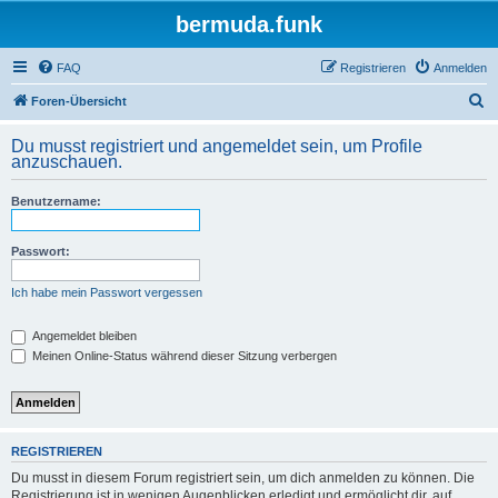
bermuda.funk
FAQ
Registrieren
Anmelden
S
Foren-Übersicht
u
Du musst registriert und angemeldet sein, um Profile
c
anzuschauen.
h
Benutzername:
e
Passwort:
Ich habe mein Passwort vergessen
Angemeldet bleiben
Meinen Online-Status während dieser Sitzung verbergen
REGISTRIEREN
Du musst in diesem Forum registriert sein, um dich anmelden zu können. Die
Registrierung ist in wenigen Augenblicken erledigt und ermöglicht dir, auf