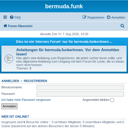
bermuda.funk
FAQ
Registrieren
Anmelden
S
Foren-Übersicht
u
Aktuelle Zeit: Fr 7. Aug 2026, 14:00
c
Dies ist ein 'internes Forum' nur für bermuda.funkerInnen ...
h
Anleitungen für bermuda.funkerInnen. Vor dem Anmelden
e
lesen!
Hier gibt's eine Anleitung zum Registrieren, die jede/r vorher lesen sollte, und
eine allgemeine Anleitung zum Umgang mit dem Forum für Leute, die so etwas
noch nicht kennen.
Themen:
3
ANMELDEN
•
REGISTRIEREN
Benutzername:
Passwort:
Ich habe mein Passwort vergessen
Angemeldet bleiben
WER IST ONLINE?
Insgesamt sind
6
Besucher online :: 0 sichtbare Mitglieder, 0 unsichtbare Mitglieder und 6
Gäste (basierend auf den aktiven Besuchern der letzten 5 Minuten)