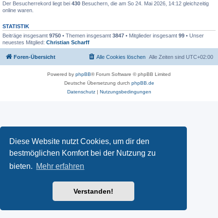
Der Besucherrekord liegt bei
430
Besuchern, die am So 24. Mai 2026, 14:12 gleichzeitig
online waren.
STATISTIK
Beiträge insgesamt
9750
• Themen insgesamt
3847
• Mitglieder insgesamt
99
• Unser
neuestes Mitglied:
Christian Scharff
Foren-Übersicht
Alle Cookies löschen
Alle Zeiten sind
UTC+02:00
Powered by
phpBB
® Forum Software © phpBB Limited
Deutsche Übersetzung durch
phpBB.de
Datenschutz
|
Nutzungsbedingungen
Diese Website nutzt Cookies, um dir den
bestmöglichen Komfort bei der Nutzung zu
bieten.
Mehr erfahren
Verstanden!