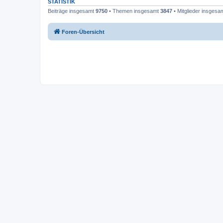
STATISTIK
Beiträge insgesamt
9750
• Themen insgesamt
3847
• Mitglieder insgesa
Foren-Übersicht