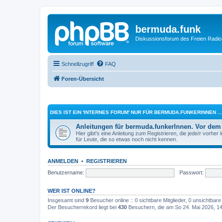
bermuda.funk
Diskussionsforum des Freien Radi
Schnellzugriff
FAQ
Foren-Übersicht
DIES IST EIN 'INTERNES FORUM' NUR FÜR BERMUDA.FUNKERINNEN ...
Anleitungen für bermuda.funkerInnen. Vor dem
Hier gibt's eine Anleitung zum Registrieren, die jede/r vorh
für Leute, die so etwas noch nicht kennen.
ANMELDEN
•
REGISTRIEREN
Benutzername:
Passwort:
WER IST ONLINE?
Insgesamt sind
9
Besucher online :: 0 sichtbare Mitglieder, 0 unsichtbar
Der Besucherrekord liegt bei
430
Besuchern, die am So 24. Mai 2026, 14: