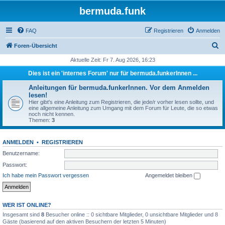
bermuda.funk
FAQ
Registrieren
Anmelden
S
Foren-Übersicht
u
Aktuelle Zeit: Fr 7. Aug 2026, 16:23
c
Dies ist ein 'internes Forum' nur für bermuda.funkerInnen ...
h
Anleitungen für bermuda.funkerInnen. Vor dem Anmelden
e
lesen!
Hier gibt's eine Anleitung zum Registrieren, die jede/r vorher lesen sollte, und
eine allgemeine Anleitung zum Umgang mit dem Forum für Leute, die so etwas
noch nicht kennen.
Themen:
3
ANMELDEN
•
REGISTRIEREN
Benutzername:
Passwort:
Ich habe mein Passwort vergessen
Angemeldet bleiben
WER IST ONLINE?
Insgesamt sind
8
Besucher online :: 0 sichtbare Mitglieder, 0 unsichtbare Mitglieder und 8
Gäste (basierend auf den aktiven Besuchern der letzten 5 Minuten)