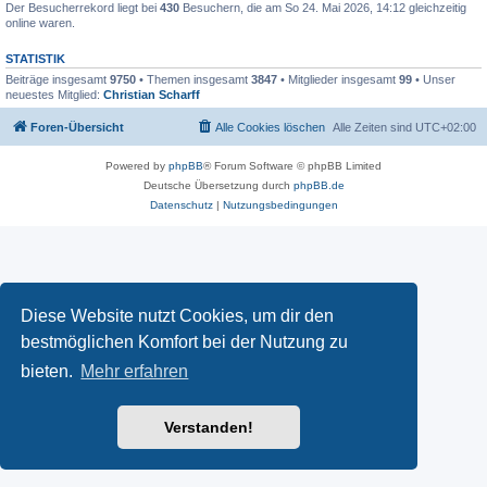
Der Besucherrekord liegt bei
430
Besuchern, die am So 24. Mai 2026, 14:12 gleichzeitig
online waren.
STATISTIK
Beiträge insgesamt
9750
• Themen insgesamt
3847
• Mitglieder insgesamt
99
• Unser
neuestes Mitglied:
Christian Scharff
Foren-Übersicht
Alle Cookies löschen
Alle Zeiten sind
UTC+02:00
Powered by
phpBB
® Forum Software © phpBB Limited
Deutsche Übersetzung durch
phpBB.de
Datenschutz
|
Nutzungsbedingungen
Diese Website nutzt Cookies, um dir den
bestmöglichen Komfort bei der Nutzung zu
bieten.
Mehr erfahren
Verstanden!