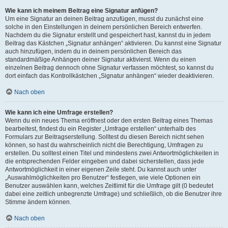
Wie kann ich meinem Beitrag eine Signatur anfügen?
Um eine Signatur an deinen Beitrag anzufügen, musst du zunächst eine
solche in den Einstellungen in deinem persönlichen Bereich entwerfen.
Nachdem du die Signatur erstellt und gespeichert hast, kannst du in jedem
Beitrag das Kästchen „Signatur anhängen“ aktivieren. Du kannst eine Signatur
auch hinzufügen, indem du in deinem persönlichen Bereich das
standardmäßige Anhängen deiner Signatur aktivierst. Wenn du einen
einzelnen Beitrag dennoch ohne Signatur verfassen möchtest, so kannst du
dort einfach das Kontrollkästchen „Signatur anhängen“ wieder deaktivieren.
Nach oben
Wie kann ich eine Umfrage erstellen?
Wenn du ein neues Thema eröffnest oder den ersten Beitrag eines Themas
bearbeitest, findest du ein Register „Umfrage erstellen“ unterhalb des
Formulars zur Beitragserstellung. Solltest du diesen Bereich nicht sehen
können, so hast du wahrscheinlich nicht die Berechtigung, Umfragen zu
erstellen. Du solltest einen Titel und mindestens zwei Antwortmöglichkeiten in
die entsprechenden Felder eingeben und dabei sicherstellen, dass jede
Antwortmöglichkeit in einer eigenen Zeile steht. Du kannst auch unter
„Auswahlmöglichkeiten pro Benutzer“ festlegen, wie viele Optionen ein
Benutzer auswählen kann, welches Zeitlimit für die Umfrage gilt (0 bedeutet
dabei eine zeitlich unbegrenzte Umfrage) und schließlich, ob die Benutzer ihre
Stimme ändern können.
Nach oben