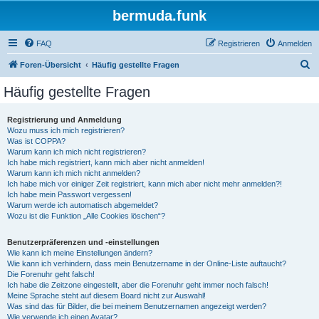
bermuda.funk
FAQ
Registrieren
Anmelden
S
Foren-Übersicht
Häufig gestellte Fragen
u
Häufig gestellte Fragen
c
h
Registrierung und Anmeldung
Wozu muss ich mich registrieren?
e
Was ist COPPA?
Warum kann ich mich nicht registrieren?
Ich habe mich registriert, kann mich aber nicht anmelden!
Warum kann ich mich nicht anmelden?
Ich habe mich vor einiger Zeit registriert, kann mich aber nicht mehr anmelden?!
Ich habe mein Passwort vergessen!
Warum werde ich automatisch abgemeldet?
Wozu ist die Funktion „Alle Cookies löschen“?
Benutzerpräferenzen und -einstellungen
Wie kann ich meine Einstellungen ändern?
Wie kann ich verhindern, dass mein Benutzername in der Online-Liste auftaucht?
Die Forenuhr geht falsch!
Ich habe die Zeitzone eingestellt, aber die Forenuhr geht immer noch falsch!
Meine Sprache steht auf diesem Board nicht zur Auswahl!
Was sind das für Bilder, die bei meinem Benutzernamen angezeigt werden?
Wie verwende ich einen Avatar?