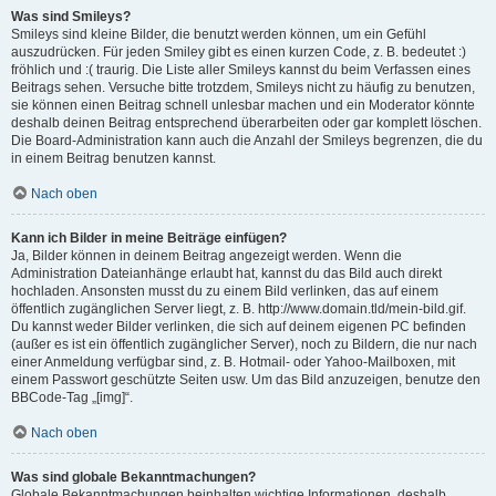
Was sind Smileys?
Smileys sind kleine Bilder, die benutzt werden können, um ein Gefühl
auszudrücken. Für jeden Smiley gibt es einen kurzen Code, z. B. bedeutet :)
fröhlich und :( traurig. Die Liste aller Smileys kannst du beim Verfassen eines
Beitrags sehen. Versuche bitte trotzdem, Smileys nicht zu häufig zu benutzen,
sie können einen Beitrag schnell unlesbar machen und ein Moderator könnte
deshalb deinen Beitrag entsprechend überarbeiten oder gar komplett löschen.
Die Board-Administration kann auch die Anzahl der Smileys begrenzen, die du
in einem Beitrag benutzen kannst.
Nach oben
Kann ich Bilder in meine Beiträge einfügen?
Ja, Bilder können in deinem Beitrag angezeigt werden. Wenn die
Administration Dateianhänge erlaubt hat, kannst du das Bild auch direkt
hochladen. Ansonsten musst du zu einem Bild verlinken, das auf einem
öffentlich zugänglichen Server liegt, z. B. http://www.domain.tld/mein-bild.gif.
Du kannst weder Bilder verlinken, die sich auf deinem eigenen PC befinden
(außer es ist ein öffentlich zugänglicher Server), noch zu Bildern, die nur nach
einer Anmeldung verfügbar sind, z. B. Hotmail- oder Yahoo-Mailboxen, mit
einem Passwort geschützte Seiten usw. Um das Bild anzuzeigen, benutze den
BBCode-Tag „[img]“.
Nach oben
Was sind globale Bekanntmachungen?
Globale Bekanntmachungen beinhalten wichtige Informationen, deshalb