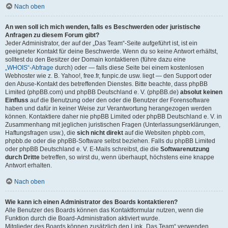
Nach oben
An wen soll ich mich wenden, falls es Beschwerden oder juristische
Anfragen zu diesem Forum gibt?
Jeder Administrator, der auf der „Das Team“-Seite aufgeführt ist, ist ein
geeigneter Kontakt für deine Beschwerde. Wenn du so keine Antwort erhältst,
solltest du den Besitzer der Domain kontaktieren (führe dazu eine
„WHOIS“-Abfrage
durch) oder — falls diese Seite bei einem kostenlosen
Webhoster wie z. B. Yahoo!, free.fr, funpic.de usw. liegt — den Support oder
den Abuse-Kontakt des betreffenden Dienstes. Bitte beachte, dass phpBB
Limited (phpBB.com) und phpBB Deutschland e. V. (phpBB.de)
absolut keinen
Einfluss
auf die Benutzung oder den oder die Benutzer der Forensoftware
haben und dafür in keiner Weise zur Verantwortung herangezogen werden
können. Kontaktiere daher nie phpBB Limited oder phpBB Deutschland e. V. in
Zusammenhang mit jeglichen juristischen Fragen (Unterlassungserklärungen,
Haftungsfragen usw.), die
sich nicht direkt
auf die Websiten phpbb.com,
phpbb.de oder die phpBB-Software selbst beziehen. Falls du phpBB Limited
oder phpBB Deutschland e. V. E-Mails schreibst, die die
Softwarenutzung
durch Dritte
betreffen, so wirst du, wenn überhaupt, höchstens eine knappe
Antwort erhalten.
Nach oben
Wie kann ich einen Administrator des Boards kontaktieren?
Alle Benutzer des Boards können das Kontaktformular nutzen, wenn die
Funktion durch die Board-Administration aktiviert wurde.
Mitglieder des Boards können zusätzlich den Link „Das Team“ verwenden.