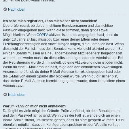
dich an die Board-Administration.
Nach oben
Ich habe mich registriert, kann mich aber nicht anmelden!
Überprüfe zuerst, ob du den richtigen Benutzernamen und das richtige
Passwort eingegeben hast. Wenn diese stimmen, dann gibt es zwei
Möglichkeiten. Wenn
COPPA
aktiviert ist und du angegeben hast, dass du
unter 13 Jahre alt bist, musst du bzw. einer deiner Eltern oder deiner
Erziehungsberechtigten den Anweisungen folgen, die du erhalten hast. Wenn
dies nicht der Fall ist, muss dein Benutzerkonto vielleicht aktiviert werden. Bei
einigen Boards müssen alle neu angemeldeten Mitglieder erst freigeschaltet
werden – entweder musst du dies selbst erledigen oder ein Administrator. Bei
der Registrierung wurde dir mitgeteilt, ob eine Aktivierung nötig ist oder nicht.
Wenn du eine E-Mail erhalten hast, folge den dort enthaltenen Anweisungen.
Ansonsten prüfe, ob du deine E-Mail-Adresse korrekt eingegeben hast oder
die E-Mail von einem Spam-Filter blockiert wurde. Wenn du dir sicher bist,
dass deine E-Mail-Adresse korrekt eingegeben wurde, dann kontaktiere einen
Administrator.
Nach oben
Warum kann ich mich nicht anmelden?
Dafür gibt es viele mögliche Gründe. Prüfe zunächst, ob dein Benutzername
und dein Passwort richtig sind. Wenn dies der Fall ist, wende dich an einen
Board-Administrator, um sicherzugehen, dass du nicht gesperrt wurdest. Es ist
ebenfalls möglich, dass ein Konfigurationsproblem mit der Website vorliegt,