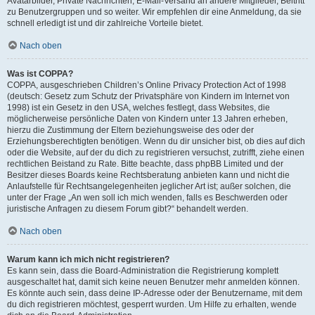
Avatarbilder, Private Nachrichten, E-Mail-Versand an andere Mitglieder, Beitritt
zu Benutzergruppen und so weiter. Wir empfehlen dir eine Anmeldung, da sie
schnell erledigt ist und dir zahlreiche Vorteile bietet.
Nach oben
Was ist COPPA?
COPPA, ausgeschrieben Children’s Online Privacy Protection Act of 1998
(deutsch: Gesetz zum Schutz der Privatsphäre von Kindern im Internet von
1998) ist ein Gesetz in den USA, welches festlegt, dass Websites, die
möglicherweise persönliche Daten von Kindern unter 13 Jahren erheben,
hierzu die Zustimmung der Eltern beziehungsweise des oder der
Erziehungsberechtigten benötigen. Wenn du dir unsicher bist, ob dies auf dich
oder die Website, auf der du dich zu registrieren versuchst, zutrifft, ziehe einen
rechtlichen Beistand zu Rate. Bitte beachte, dass phpBB Limited und der
Besitzer dieses Boards keine Rechtsberatung anbieten kann und nicht die
Anlaufstelle für Rechtsangelegenheiten jeglicher Art ist; außer solchen, die
unter der Frage „An wen soll ich mich wenden, falls es Beschwerden oder
juristische Anfragen zu diesem Forum gibt?“ behandelt werden.
Nach oben
Warum kann ich mich nicht registrieren?
Es kann sein, dass die Board-Administration die Registrierung komplett
ausgeschaltet hat, damit sich keine neuen Benutzer mehr anmelden können.
Es könnte auch sein, dass deine IP-Adresse oder der Benutzername, mit dem
du dich registrieren möchtest, gesperrt wurden. Um Hilfe zu erhalten, wende