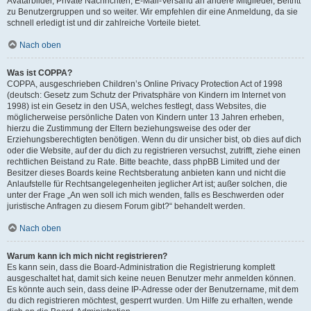
Avatarbilder, Private Nachrichten, E-Mail-Versand an andere Mitglieder, Beitritt
zu Benutzergruppen und so weiter. Wir empfehlen dir eine Anmeldung, da sie
schnell erledigt ist und dir zahlreiche Vorteile bietet.
Nach oben
Was ist COPPA?
COPPA, ausgeschrieben Children’s Online Privacy Protection Act of 1998
(deutsch: Gesetz zum Schutz der Privatsphäre von Kindern im Internet von
1998) ist ein Gesetz in den USA, welches festlegt, dass Websites, die
möglicherweise persönliche Daten von Kindern unter 13 Jahren erheben,
hierzu die Zustimmung der Eltern beziehungsweise des oder der
Erziehungsberechtigten benötigen. Wenn du dir unsicher bist, ob dies auf dich
oder die Website, auf der du dich zu registrieren versuchst, zutrifft, ziehe einen
rechtlichen Beistand zu Rate. Bitte beachte, dass phpBB Limited und der
Besitzer dieses Boards keine Rechtsberatung anbieten kann und nicht die
Anlaufstelle für Rechtsangelegenheiten jeglicher Art ist; außer solchen, die
unter der Frage „An wen soll ich mich wenden, falls es Beschwerden oder
juristische Anfragen zu diesem Forum gibt?“ behandelt werden.
Nach oben
Warum kann ich mich nicht registrieren?
Es kann sein, dass die Board-Administration die Registrierung komplett
ausgeschaltet hat, damit sich keine neuen Benutzer mehr anmelden können.
Es könnte auch sein, dass deine IP-Adresse oder der Benutzername, mit dem
du dich registrieren möchtest, gesperrt wurden. Um Hilfe zu erhalten, wende