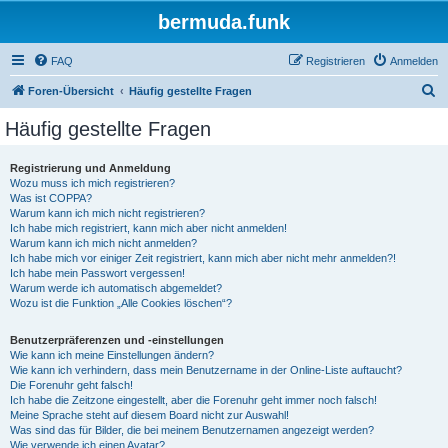
bermuda.funk
FAQ
Registrieren
Anmelden
S
Foren-Übersicht
Häufig gestellte Fragen
u
Häufig gestellte Fragen
c
h
Registrierung und Anmeldung
Wozu muss ich mich registrieren?
e
Was ist COPPA?
Warum kann ich mich nicht registrieren?
Ich habe mich registriert, kann mich aber nicht anmelden!
Warum kann ich mich nicht anmelden?
Ich habe mich vor einiger Zeit registriert, kann mich aber nicht mehr anmelden?!
Ich habe mein Passwort vergessen!
Warum werde ich automatisch abgemeldet?
Wozu ist die Funktion „Alle Cookies löschen“?
Benutzerpräferenzen und -einstellungen
Wie kann ich meine Einstellungen ändern?
Wie kann ich verhindern, dass mein Benutzername in der Online-Liste auftaucht?
Die Forenuhr geht falsch!
Ich habe die Zeitzone eingestellt, aber die Forenuhr geht immer noch falsch!
Meine Sprache steht auf diesem Board nicht zur Auswahl!
Was sind das für Bilder, die bei meinem Benutzernamen angezeigt werden?
Wie verwende ich einen Avatar?