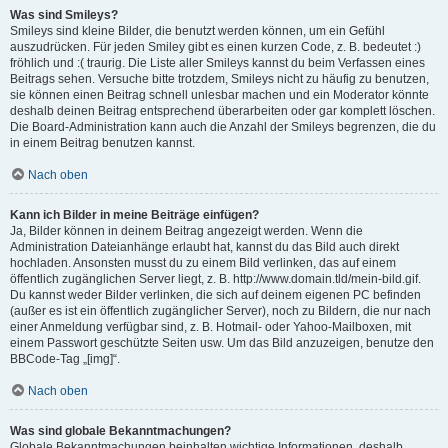
Was sind Smileys?
Smileys sind kleine Bilder, die benutzt werden können, um ein Gefühl
auszudrücken. Für jeden Smiley gibt es einen kurzen Code, z. B. bedeutet :)
fröhlich und :( traurig. Die Liste aller Smileys kannst du beim Verfassen eines
Beitrags sehen. Versuche bitte trotzdem, Smileys nicht zu häufig zu benutzen,
sie können einen Beitrag schnell unlesbar machen und ein Moderator könnte
deshalb deinen Beitrag entsprechend überarbeiten oder gar komplett löschen.
Die Board-Administration kann auch die Anzahl der Smileys begrenzen, die du
in einem Beitrag benutzen kannst.
Nach oben
Kann ich Bilder in meine Beiträge einfügen?
Ja, Bilder können in deinem Beitrag angezeigt werden. Wenn die
Administration Dateianhänge erlaubt hat, kannst du das Bild auch direkt
hochladen. Ansonsten musst du zu einem Bild verlinken, das auf einem
öffentlich zugänglichen Server liegt, z. B. http://www.domain.tld/mein-bild.gif.
Du kannst weder Bilder verlinken, die sich auf deinem eigenen PC befinden
(außer es ist ein öffentlich zugänglicher Server), noch zu Bildern, die nur nach
einer Anmeldung verfügbar sind, z. B. Hotmail- oder Yahoo-Mailboxen, mit
einem Passwort geschützte Seiten usw. Um das Bild anzuzeigen, benutze den
BBCode-Tag „[img]“.
Nach oben
Was sind globale Bekanntmachungen?
Globale Bekanntmachungen beinhalten wichtige Informationen, deshalb