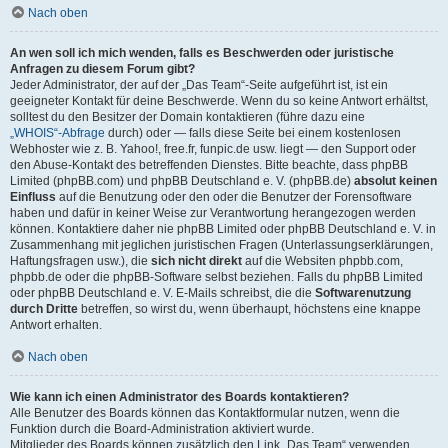
Nach oben
An wen soll ich mich wenden, falls es Beschwerden oder juristische
Anfragen zu diesem Forum gibt?
Jeder Administrator, der auf der „Das Team“-Seite aufgeführt ist, ist ein
geeigneter Kontakt für deine Beschwerde. Wenn du so keine Antwort erhältst,
solltest du den Besitzer der Domain kontaktieren (führe dazu eine
„WHOIS“-Abfrage
durch) oder — falls diese Seite bei einem kostenlosen
Webhoster wie z. B. Yahoo!, free.fr, funpic.de usw. liegt — den Support oder
den Abuse-Kontakt des betreffenden Dienstes. Bitte beachte, dass phpBB
Limited (phpBB.com) und phpBB Deutschland e. V. (phpBB.de)
absolut keinen
Einfluss
auf die Benutzung oder den oder die Benutzer der Forensoftware
haben und dafür in keiner Weise zur Verantwortung herangezogen werden
können. Kontaktiere daher nie phpBB Limited oder phpBB Deutschland e. V. in
Zusammenhang mit jeglichen juristischen Fragen (Unterlassungserklärungen,
Haftungsfragen usw.), die
sich nicht direkt
auf die Websiten phpbb.com,
phpbb.de oder die phpBB-Software selbst beziehen. Falls du phpBB Limited
oder phpBB Deutschland e. V. E-Mails schreibst, die die
Softwarenutzung
durch Dritte
betreffen, so wirst du, wenn überhaupt, höchstens eine knappe
Antwort erhalten.
Nach oben
Wie kann ich einen Administrator des Boards kontaktieren?
Alle Benutzer des Boards können das Kontaktformular nutzen, wenn die
Funktion durch die Board-Administration aktiviert wurde.
Mitglieder des Boards können zusätzlich den Link „Das Team“ verwenden.