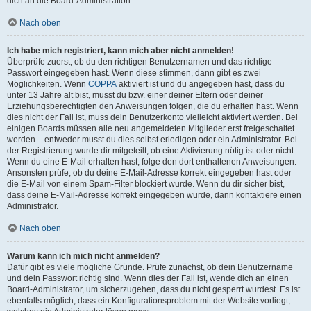
dich an die Board-Administration.
Nach oben
Ich habe mich registriert, kann mich aber nicht anmelden!
Überprüfe zuerst, ob du den richtigen Benutzernamen und das richtige
Passwort eingegeben hast. Wenn diese stimmen, dann gibt es zwei
Möglichkeiten. Wenn
COPPA
aktiviert ist und du angegeben hast, dass du
unter 13 Jahre alt bist, musst du bzw. einer deiner Eltern oder deiner
Erziehungsberechtigten den Anweisungen folgen, die du erhalten hast. Wenn
dies nicht der Fall ist, muss dein Benutzerkonto vielleicht aktiviert werden. Bei
einigen Boards müssen alle neu angemeldeten Mitglieder erst freigeschaltet
werden – entweder musst du dies selbst erledigen oder ein Administrator. Bei
der Registrierung wurde dir mitgeteilt, ob eine Aktivierung nötig ist oder nicht.
Wenn du eine E-Mail erhalten hast, folge den dort enthaltenen Anweisungen.
Ansonsten prüfe, ob du deine E-Mail-Adresse korrekt eingegeben hast oder
die E-Mail von einem Spam-Filter blockiert wurde. Wenn du dir sicher bist,
dass deine E-Mail-Adresse korrekt eingegeben wurde, dann kontaktiere einen
Administrator.
Nach oben
Warum kann ich mich nicht anmelden?
Dafür gibt es viele mögliche Gründe. Prüfe zunächst, ob dein Benutzername
und dein Passwort richtig sind. Wenn dies der Fall ist, wende dich an einen
Board-Administrator, um sicherzugehen, dass du nicht gesperrt wurdest. Es ist
ebenfalls möglich, dass ein Konfigurationsproblem mit der Website vorliegt,