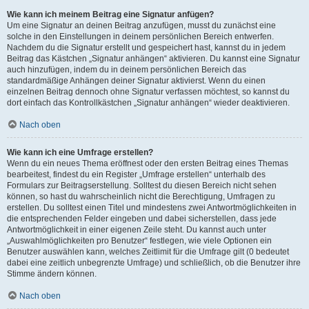
Wie kann ich meinem Beitrag eine Signatur anfügen?
Um eine Signatur an deinen Beitrag anzufügen, musst du zunächst eine
solche in den Einstellungen in deinem persönlichen Bereich entwerfen.
Nachdem du die Signatur erstellt und gespeichert hast, kannst du in jedem
Beitrag das Kästchen „Signatur anhängen“ aktivieren. Du kannst eine Signatur
auch hinzufügen, indem du in deinem persönlichen Bereich das
standardmäßige Anhängen deiner Signatur aktivierst. Wenn du einen
einzelnen Beitrag dennoch ohne Signatur verfassen möchtest, so kannst du
dort einfach das Kontrollkästchen „Signatur anhängen“ wieder deaktivieren.
Nach oben
Wie kann ich eine Umfrage erstellen?
Wenn du ein neues Thema eröffnest oder den ersten Beitrag eines Themas
bearbeitest, findest du ein Register „Umfrage erstellen“ unterhalb des
Formulars zur Beitragserstellung. Solltest du diesen Bereich nicht sehen
können, so hast du wahrscheinlich nicht die Berechtigung, Umfragen zu
erstellen. Du solltest einen Titel und mindestens zwei Antwortmöglichkeiten in
die entsprechenden Felder eingeben und dabei sicherstellen, dass jede
Antwortmöglichkeit in einer eigenen Zeile steht. Du kannst auch unter
„Auswahlmöglichkeiten pro Benutzer“ festlegen, wie viele Optionen ein
Benutzer auswählen kann, welches Zeitlimit für die Umfrage gilt (0 bedeutet
dabei eine zeitlich unbegrenzte Umfrage) und schließlich, ob die Benutzer ihre
Stimme ändern können.
Nach oben