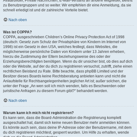
Avatarbilder, Private Nachrichten, E-Mail-Versand an andere Mitglieder, Beitritt
zu Benutzergruppen und so weiter. Wir empfehlen dir eine Anmeldung, da sie
schnell erledigt ist und dir zahlreiche Vorteile bietet.
Nach oben
Was ist COPPA?
COPPA, ausgeschrieben Children’s Online Privacy Protection Act of 1998
(deutsch: Gesetz zum Schutz der Privatsphäre von Kindern im Internet von
1998) ist ein Gesetz in den USA, welches festlegt, dass Websites, die
möglicherweise persönliche Daten von Kindern unter 13 Jahren erheben,
hierzu die Zustimmung der Eltern beziehungsweise des oder der
Erziehungsberechtigten benötigen. Wenn du dir unsicher bist, ob dies auf dich
oder die Website, auf der du dich zu registrieren versuchst, zutrifft, ziehe einen
rechtlichen Beistand zu Rate. Bitte beachte, dass phpBB Limited und der
Besitzer dieses Boards keine Rechtsberatung anbieten kann und nicht die
Anlaufstelle für Rechtsangelegenheiten jeglicher Art ist; außer solchen, die
unter der Frage „An wen soll ich mich wenden, falls es Beschwerden oder
juristische Anfragen zu diesem Forum gibt?“ behandelt werden.
Nach oben
Warum kann ich mich nicht registrieren?
Es kann sein, dass die Board-Administration die Registrierung komplett
ausgeschaltet hat, damit sich keine neuen Benutzer mehr anmelden können.
Es könnte auch sein, dass deine IP-Adresse oder der Benutzername, mit dem
du dich registrieren möchtest, gesperrt wurden. Um Hilfe zu erhalten, wende