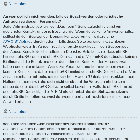
Nach oben
An wen soll ich mich wenden, falls es Beschwerden oder juristische
Anfragen zu diesem Forum gibt?
Jeder Administrator, der auf der „Das Team“-Seite aufgeführt ist, ist ein
geeigneter Kontakt für deine Beschwerde. Wenn du so keine Antwort erhältst,
solltest du den Besitzer der Domain kontaktieren (führe dazu eine
„WHOIS“-Abfrage
durch) oder — falls diese Seite bei einem kostenlosen
Webhoster wie z. B. Yahoo!, free.fr, funpic.de usw. liegt — den Support oder
den Abuse-Kontakt des betreffenden Dienstes. Bitte beachte, dass phpBB
Limited (phpBB.com) und phpBB Deutschland e. V. (phpBB.de)
absolut keinen
Einfluss
auf die Benutzung oder den oder die Benutzer der Forensoftware
haben und dafür in keiner Weise zur Verantwortung herangezogen werden
können. Kontaktiere daher nie phpBB Limited oder phpBB Deutschland e. V. in
Zusammenhang mit jeglichen juristischen Fragen (Unterlassungserklärungen,
Haftungsfragen usw.), die
sich nicht direkt
auf die Websiten phpbb.com,
phpbb.de oder die phpBB-Software selbst beziehen. Falls du phpBB Limited
oder phpBB Deutschland e. V. E-Mails schreibst, die die
Softwarenutzung
durch Dritte
betreffen, so wirst du, wenn überhaupt, höchstens eine knappe
Antwort erhalten.
Nach oben
Wie kann ich einen Administrator des Boards kontaktieren?
Alle Benutzer des Boards können das Kontaktformular nutzen, wenn die
Funktion durch die Board-Administration aktiviert wurde.
Mitglieder des Boards können zusätzlich den Link „Das Team“ verwenden.