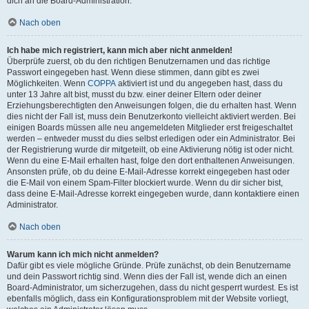
dich an die Board-Administration.
Nach oben
Ich habe mich registriert, kann mich aber nicht anmelden!
Überprüfe zuerst, ob du den richtigen Benutzernamen und das richtige
Passwort eingegeben hast. Wenn diese stimmen, dann gibt es zwei
Möglichkeiten. Wenn
COPPA
aktiviert ist und du angegeben hast, dass du
unter 13 Jahre alt bist, musst du bzw. einer deiner Eltern oder deiner
Erziehungsberechtigten den Anweisungen folgen, die du erhalten hast. Wenn
dies nicht der Fall ist, muss dein Benutzerkonto vielleicht aktiviert werden. Bei
einigen Boards müssen alle neu angemeldeten Mitglieder erst freigeschaltet
werden – entweder musst du dies selbst erledigen oder ein Administrator. Bei
der Registrierung wurde dir mitgeteilt, ob eine Aktivierung nötig ist oder nicht.
Wenn du eine E-Mail erhalten hast, folge den dort enthaltenen Anweisungen.
Ansonsten prüfe, ob du deine E-Mail-Adresse korrekt eingegeben hast oder
die E-Mail von einem Spam-Filter blockiert wurde. Wenn du dir sicher bist,
dass deine E-Mail-Adresse korrekt eingegeben wurde, dann kontaktiere einen
Administrator.
Nach oben
Warum kann ich mich nicht anmelden?
Dafür gibt es viele mögliche Gründe. Prüfe zunächst, ob dein Benutzername
und dein Passwort richtig sind. Wenn dies der Fall ist, wende dich an einen
Board-Administrator, um sicherzugehen, dass du nicht gesperrt wurdest. Es ist
ebenfalls möglich, dass ein Konfigurationsproblem mit der Website vorliegt,