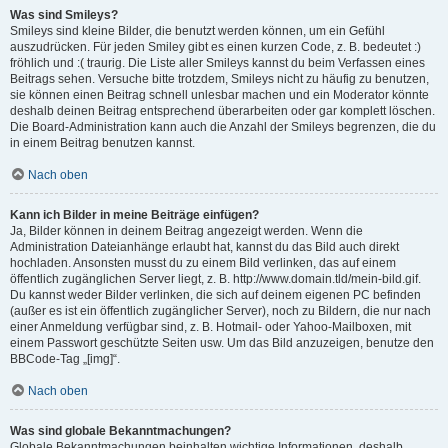
Was sind Smileys?
Smileys sind kleine Bilder, die benutzt werden können, um ein Gefühl
auszudrücken. Für jeden Smiley gibt es einen kurzen Code, z. B. bedeutet :)
fröhlich und :( traurig. Die Liste aller Smileys kannst du beim Verfassen eines
Beitrags sehen. Versuche bitte trotzdem, Smileys nicht zu häufig zu benutzen,
sie können einen Beitrag schnell unlesbar machen und ein Moderator könnte
deshalb deinen Beitrag entsprechend überarbeiten oder gar komplett löschen.
Die Board-Administration kann auch die Anzahl der Smileys begrenzen, die du
in einem Beitrag benutzen kannst.
Nach oben
Kann ich Bilder in meine Beiträge einfügen?
Ja, Bilder können in deinem Beitrag angezeigt werden. Wenn die
Administration Dateianhänge erlaubt hat, kannst du das Bild auch direkt
hochladen. Ansonsten musst du zu einem Bild verlinken, das auf einem
öffentlich zugänglichen Server liegt, z. B. http://www.domain.tld/mein-bild.gif.
Du kannst weder Bilder verlinken, die sich auf deinem eigenen PC befinden
(außer es ist ein öffentlich zugänglicher Server), noch zu Bildern, die nur nach
einer Anmeldung verfügbar sind, z. B. Hotmail- oder Yahoo-Mailboxen, mit
einem Passwort geschützte Seiten usw. Um das Bild anzuzeigen, benutze den
BBCode-Tag „[img]“.
Nach oben
Was sind globale Bekanntmachungen?
Globale Bekanntmachungen beinhalten wichtige Informationen, deshalb